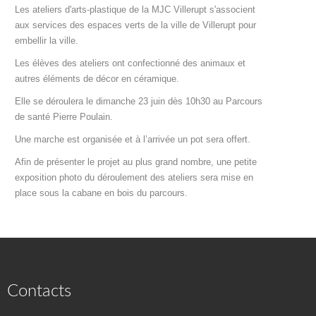
Les ateliers d'arts-plastique de la MJC Villerupt s'associent
aux services des espaces verts de la ville de Villerupt pour
embellir la ville.
Les élèves des ateliers ont confectionné des animaux et
autres éléments de décor en céramique.
Elle se déroulera le dimanche 23 juin dès 10h30 au Parcours
de santé Pierre Poulain.
Une marche est organisée et à l’arrivée un pot sera offert.
Afin de présenter le projet au plus grand nombre, une petite
exposition photo du déroulement des ateliers sera mise en
place sous la cabane en bois du parcours.
Contacts