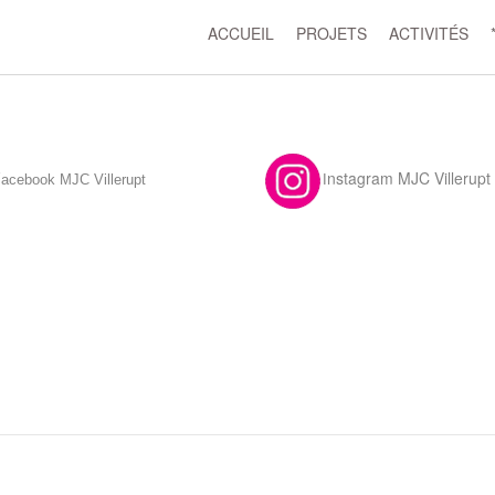
ACCUEIL
PROJETS
ACTIVITÉS
F
nstagram MJC Villerupt
acebook MJC Villerupt
I