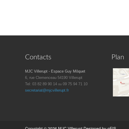
Contacts
Plan
MJC Villerupt - Espace Guy Môquet
6, rue Clemenceau
54190 Villerupt
Tel: 03 82 89 90 14
09 75 94 71 10
ou
secretariat@mjcvillerupt.fr
Copyright © 2026 MJC Villerupt
Designed by gEIS