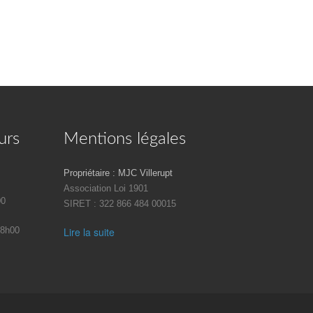
urs
Mentions légales
Propriétaire : MJC Villerupt
Association Loi 1901
00
SIRET : 322 866 484 00015
18h00
Lire la suite