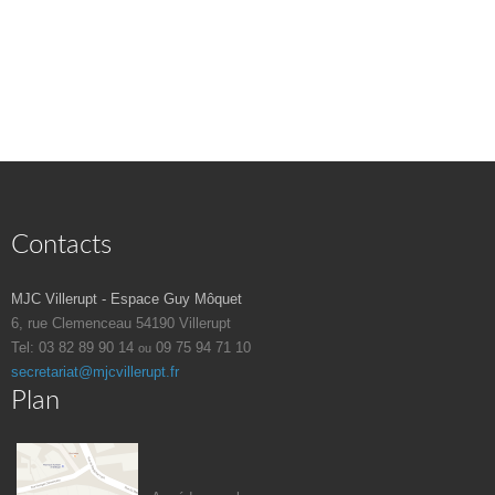
Contacts
MJC Villerupt - Espace Guy Môquet
6, rue Clemenceau
54190 Villerupt
Tel: 03 82 89 90 14
09 75 94 71 10
ou
secretariat@mjcvillerupt.fr
Plan