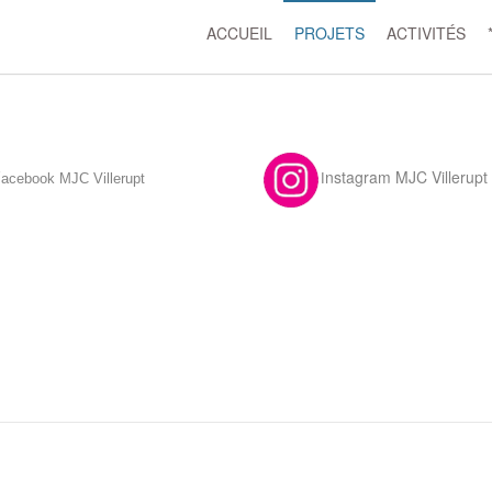
ACCUEIL
PROJETS
ACTIVITÉS
F
nstagram MJC Villerupt
acebook MJC Villerupt
I