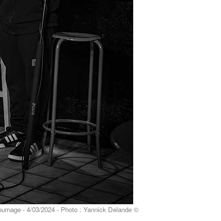
hoto : Yannick Delande ©