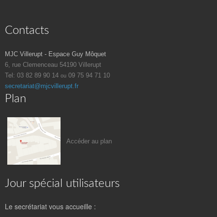
Contacts
MJC Villerupt - Espace Guy Môquet
6, rue Clemenceau
54190 Villerupt
Tel: 03 82 89 90 14
09 75 94 71 10
ou
secretariat@mjcvillerupt.fr
Plan
Accéder au plan
Jour spécial utilisateurs
Le secrétariat vous accueille :