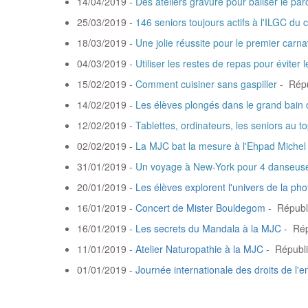
14/04/2019 -
Des ateliers gravure pour baliser le pa
25/03/2019 -
146 seniors toujours actifs à l'ILGC du 
18/03/2019 -
Une jolie réussite pour le premier carn
04/03/2019 -
Utiliser les restes de repas pour éviter 
15/02/2019 -
Comment cuisiner sans gaspiller
- Répu
14/02/2019 -
Les élèves plongés dans le grand bain 
12/02/2019 -
Tablettes, ordinateurs, les seniors au t
02/02/2019 -
La MJC bat la mesure à l'Ehpad Michel
31/01/2019 -
Un voyage à New-York pour 4 danseus
20/01/2019 -
Les élèves explorent l'univers de la pho
16/01/2019 -
Concert de Mister Bouldegom
- Républ
16/01/2019 -
Les secrets du Mandala à la MJC
- Rép
11/01/2019 -
Atelier Naturopathie à la MJC
- Républi
01/01/2019 -
Journée internationale des droits de l'e