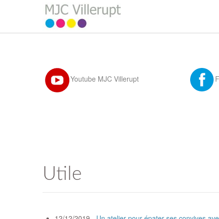
Youtube MJC Villerupt
Utile
12/12/2019 -
Un atelier pour épater ses convives ave