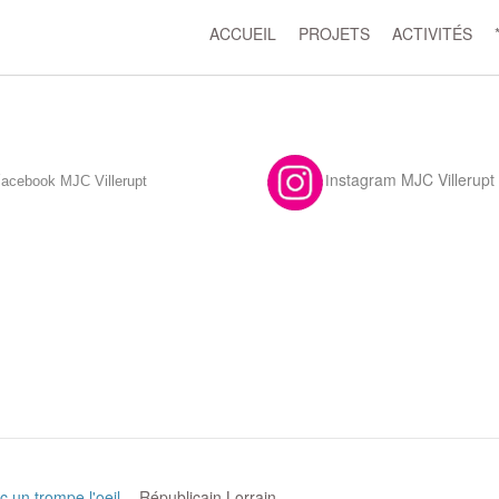
ACCUEIL
PROJETS
ACTIVITÉS
F
nstagram MJC Villerupt
acebook MJC Villerupt
I
c un trompe l'oeil
-
Républicain Lorrain